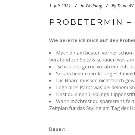
1. Juli 2021
In
Wedding
By
Team AV 
PROBETERMIN –
Wie bereite ich mich auf den Probe
Mach dir am besten vorher schon m
beratend zur Seite & schauen was am 
Schick uns gerne vorab ein Foto d
Sei am besten direkt ungeschmink
Die Haare müssen nicht frisch gewa
Lege alles Parat was bei deinem Styl
Hast du einen Lieblings-Lippenstif
Wann möchtest du spätestens fert
Zeitplan für das Styling am Tag der Ho
Dauer: