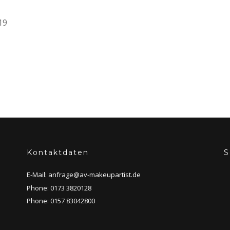
19
Kontaktdaten
S
E-Mail:
anfrage@av-makeupartist.de
Phone: 0173 3820128
Phone: 0157 83042800