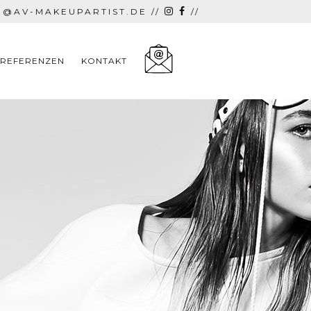
E@AV-MAKEUPARTIST.DE
//
//
REFERENZEN
KONTAKT