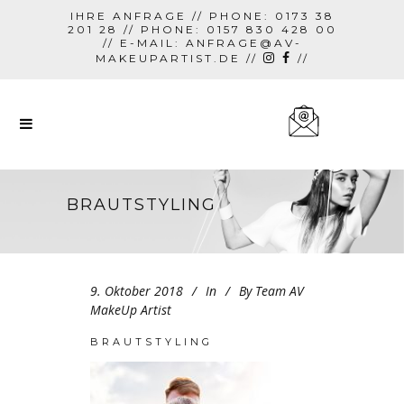
IHRE ANFRAGE // PHONE: 0173 38
201 28 // PHONE: 0157 830 428 00
// E-MAIL:
ANFRAGE@AV-
MAKEUPARTIST.DE
//
//
BRAUTSTYLING
9. Oktober 2018
In
By
Team AV
MakeUp Artist
BRAUTSTYLING