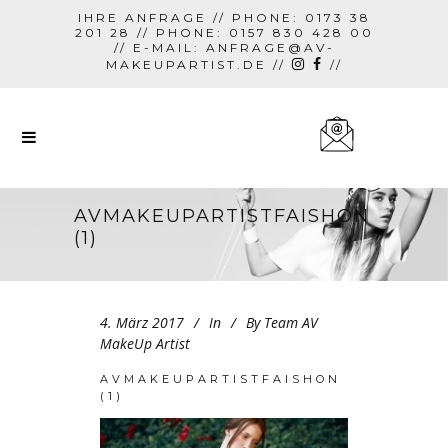
IHRE ANFRAGE // PHONE: 0173 38
201 28 // PHONE: 0157 830 428 00
// E-MAIL:
ANFRAGE@AV-
MAKEUPARTIST.DE
//
//
AVMAKEUPARTISTFAISHON
(1)
4. März 2017
In
By
Team AV
MakeUp Artist
AVMAKEUPARTISTFAISHON
(1)