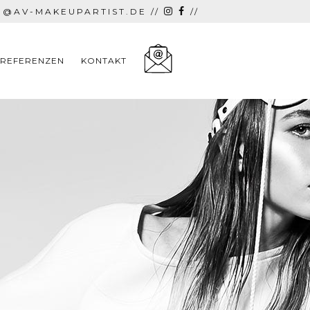
E@AV-MAKEUPARTIST.DE
//
//
REFERENZEN
KONTAKT