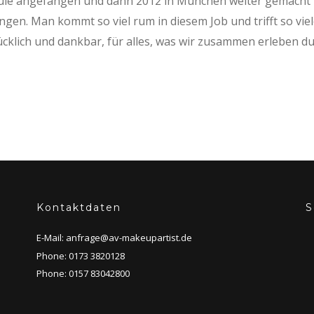
hule angefangen und dann 2012 in München weiter gemach
en. Man kommt so viel rum in diesem Job und trifft so viel
cklich und dankbar, für alles, was wir zusammen erleben du
Kontaktdaten
S
E-Mail:
anfrage@av-makeupartist.de
Phone: 0173 3820128
Phone: 0157 83042800